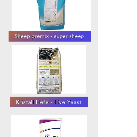
Sheep premix - super sheep
Kristall Hefe - Live Yeast