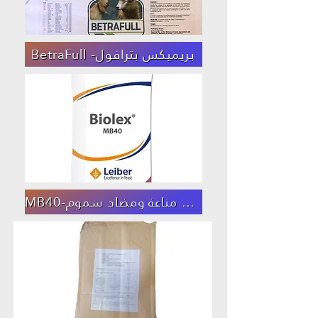
BetraFull -بريميكس بترافول
MB40-رافع مناعة ومضاد سموم