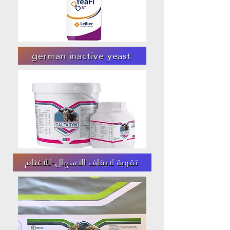
german inactive yeast
تقوية لايقاف الاسهال-للاغنام