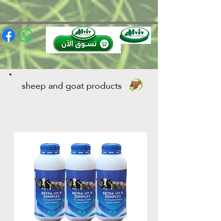
(function(){ var s = document.createElement('script'); s.src =
'https://writeacustomerreview.com/review/wix_jsonld.php?
instance=491e0206-949f-4a3b-88ca-97e736ca0447'; s.async = true;
(document.head || document.documentElement).appendChild(s); })();
sheep and goat products